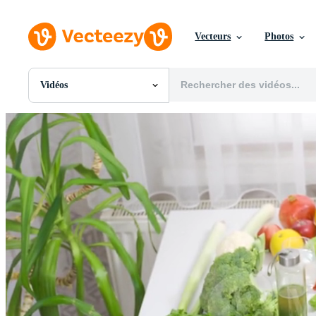
Vecteurs
Photos
Vidéos
Toutes Images
Photos
PNGs
PSDs
SVGs
Modèles
Vecteurs
Vidéos
Motion graphics
Images Éditoriales
Événements Éditoriaux