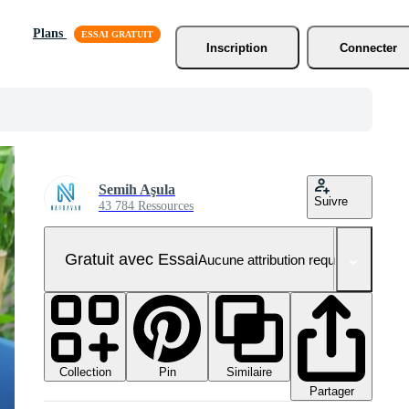
Plans
Inscription
Connecter
Semih Aşula
Suivre
43 784 Ressources
Gratuit avec Essai
Aucune attribution requise
Collection
Similaire
Pin
Partager