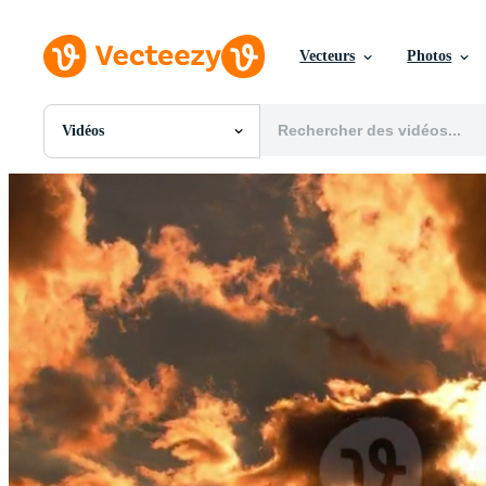
Vecteurs
Photos
Vidéos
Toutes Images
Photos
PNGs
PSDs
SVGs
Modèles
Vecteurs
Vidéos
Motion graphics
Images Éditoriales
Événements Éditoriaux