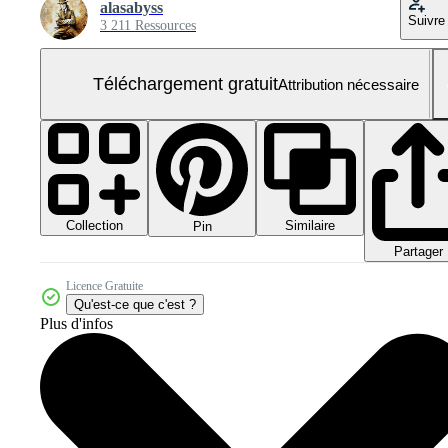
alasabyss
Suivre
3 211 Ressources
Téléchargement gratuit
Attribution nécessaire
Collection
Similaire
Pin
Partager
Licence Gratuite
Qu'est-ce que c'est ?
Plus d'infos