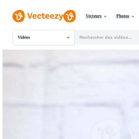
Vecteurs
Photos
Vidéos
Toutes Images
Photos
PNGs
PSDs
SVGs
Modèles
Vecteurs
Vidéos
Motion graphics
Images Éditoriales
Événements Éditoriaux