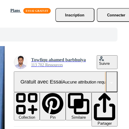
Plans
Inscription
Connecter
Towfiqu ahamed barbhuiya
Suivre
113 702 Ressources
Gratuit avec Essai
Aucune attribution requise
Collection
Similaire
Pin
Partager