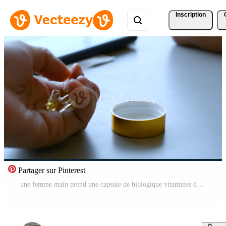
Inscription
Partager sur Pinterest
une femme main prend une capsule de biologique vitamines de le table et les boissons il bas. prise vitamine e, poisson huile, oméga 3, vitamine ré. prise diététique suppléments. Vidéo Gratuite