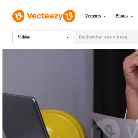
Vecteurs
Photos
Vidéos
Toutes Images
Photos
PNGs
PSDs
SVGs
Modèles
Vecteurs
Vidéos
Motion graphics
Images Éditoriales
Événements Éditoriaux