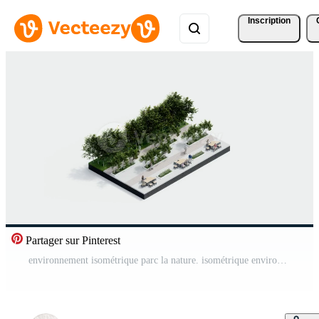
Inscription
Partager sur Pinterest
environnement isométrique parc la nature. isométrique environnement durable paysage forêt avec gens repos, 3d rendre animation. environnement avec arbre, herbe feuille, rivière, sentier sur blanc isolé. Vidéo Pro