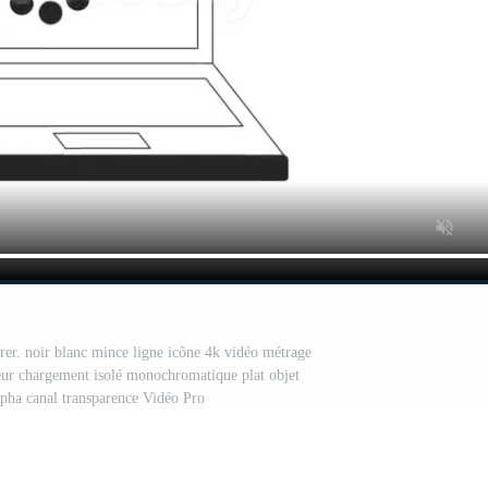
rer. noir blanc mince ligne icône 4k vidéo métrage
teur chargement isolé monochromatique plat objet
lpha canal transparence Vidéo Pro