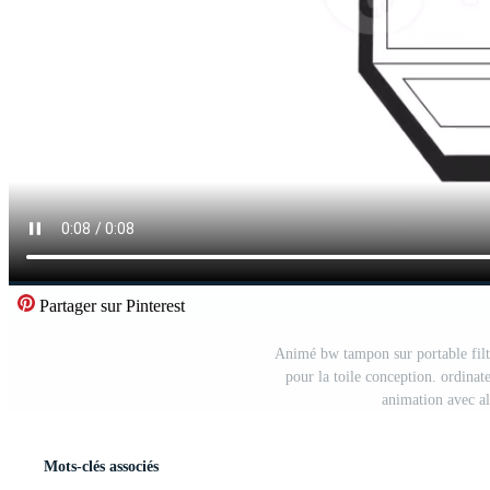
Partager sur Pinterest
Animé bw tampon sur portable filt
pour la toile conception. ordina
animation avec a
Mots-clés associés