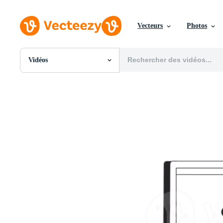
Vecteurs
Photos
Vidéos
Toutes Images
Photos
PNGs
PSDs
SVGs
Modèles
Vecteurs
Vidéos
Motion graphics
Images Éditoriales
Événements Éditoriaux