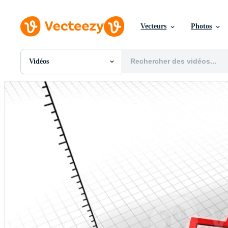
Vecteurs
Photos
Vidéos
Toutes Images
Photos
PNGs
PSDs
SVGs
Modèles
Vecteurs
Vidéos
Motion graphics
Images Éditoriales
Événements Éditoriaux