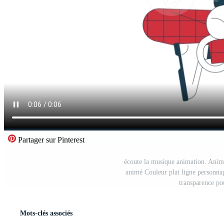
Partager sur Pinterest
écoute la musique animation. Animé 
animé Couleur plat ligne personnag
transparence po
Mots-clés associés