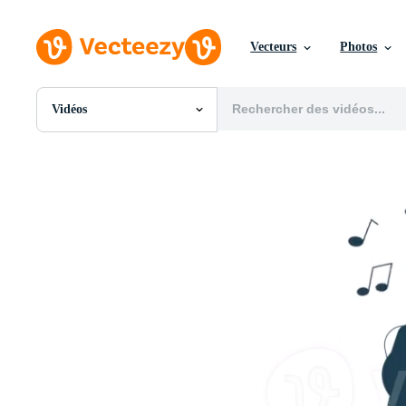
Vecteurs
Photos
Vidéos
Toutes Images
Photos
PNGs
PSDs
SVGs
Modèles
Vecteurs
Vidéos
Motion graphics
Images Éditoriales
Événements Éditoriaux