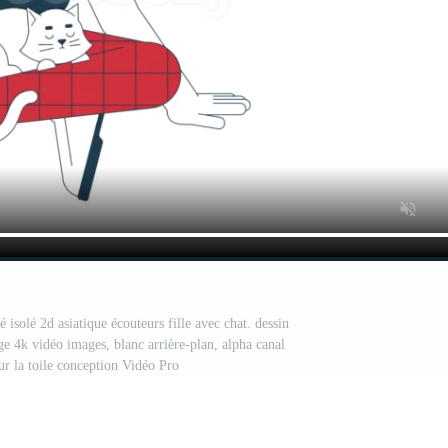
isolé 2d asiatique écouteurs fille avec chat. dessin
e 4k vidéo images, blanc arrière-plan, alpha canal
ur la toile conception Vidéo Pro