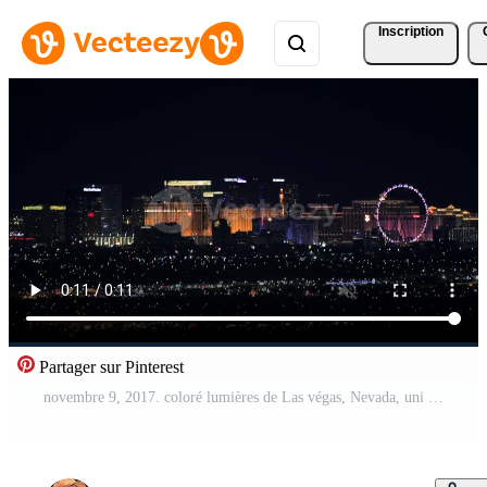
Inscription
Partager sur Pinterest
novembre 9, 2017. coloré lumières de Las végas, Nevada, uni États de Amérique.