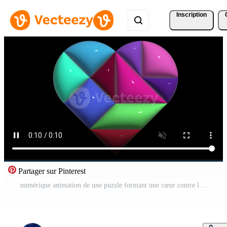
Inscription
Partager sur Pinterest
numérique animation de une puzzle formant une cœur contre le noir Contexte. magnifique coloré puzzle pièces. Vidéo Pro