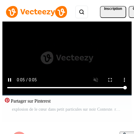
Inscription
Partager sur Pinterest
explosion de le cœur dans petit particules sur noir Contexte. rose et violet Couleur embrasé particule éclatement. cœur en forme de la Saint-Valentin journée explosion Vidéo Pro