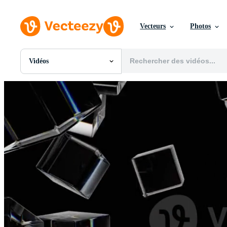
Vecteurs
Photos
Vidéos
Toutes Images
Photos
PNGs
PSDs
SVGs
Modèles
Vecteurs
Vidéos
Motion graphics
Images Éditoriales
Événements Éditoriaux