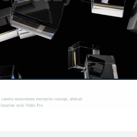
 caméra mouvement entreprise concept, abstrait
futuriste style Vidéo Pro