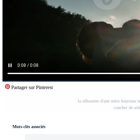
Partager sur Pinterest
la silhouette d'une mère heureuse te
coucher de sole
Mots-clés associés