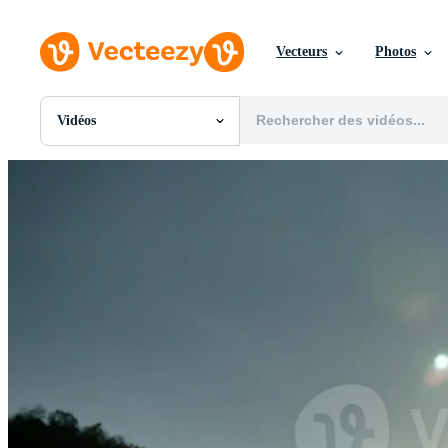
Vecteurs
Photos
Vidéos
Toutes Images
Photos
PNGs
PSDs
SVGs
Modèles
Vecteurs
Vidéos
Motion graphics
Images Éditoriales
Événements Éditoriaux