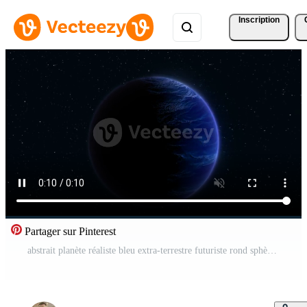
Inscription
Partager sur Pinterest
abstrait planète réaliste bleu extra-terrestre futuriste rond sphère contre le Contexte de étoiles dans espace, vidéo 4k, 60 images par seconde Vidéo Pro