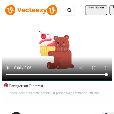
Inscription
Partager sur Pinterest
sucré dent ours aime dessert 2d personnage animation. marrant peu ours embrassement petit gâteau plat dessin animé 4k vidéo, transparent alpha canaliser. anime kawaii grisonnant Animé animal sur blanc Contexte Vidéo Pro