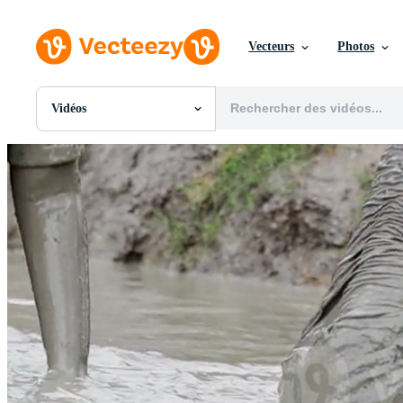
Vecteurs
Photos
Vidéos
Toutes Images
Photos
PNGs
PSDs
SVGs
Modèles
Vecteurs
Vidéos
Motion graphics
Images Éditoriales
Événements Éditoriaux