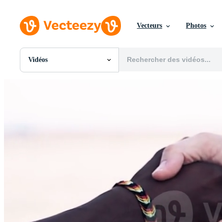
Vecteurs
Photos
Vidéos
Toutes Images
Photos
PNGs
PSDs
SVGs
Modèles
Vecteurs
Vidéos
Motion graphics
Images Éditoriales
Événements Éditoriaux