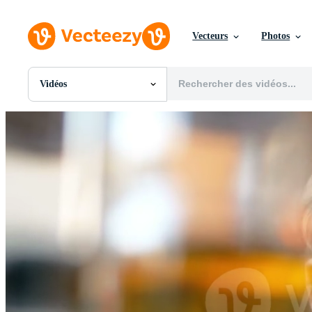
Vecteurs
Photos
Vidéos
Toutes Images
Photos
PNGs
PSDs
SVGs
Modèles
Vecteurs
Vidéos
Motion graphics
Images Éditoriales
Événements Éditoriaux