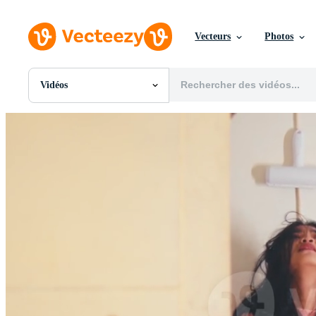
Vecteurs
Photos
Vidéos
Toutes Images
Photos
PNGs
PSDs
SVGs
Modèles
Vecteurs
Vidéos
Motion graphics
Images Éditoriales
Événements Éditoriaux