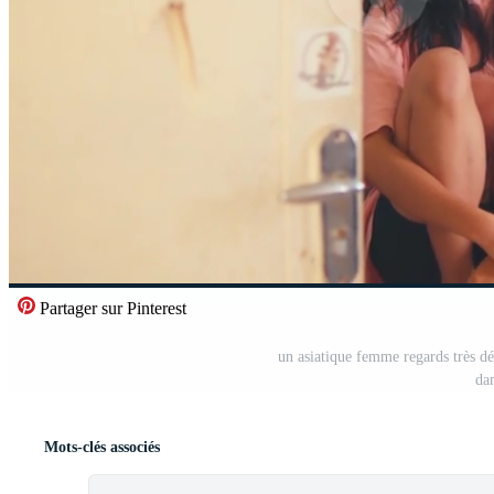
Partager sur Pinterest
un asiatique femme regards très dép
da
Mots-clés associés