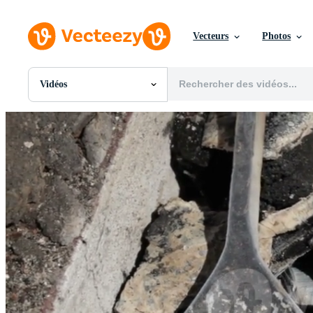
Vecteurs
Photos
Vidéos
Toutes Images
Photos
PNGs
PSDs
SVGs
Modèles
Vecteurs
Vidéos
Motion graphics
Images Éditoriales
Événements Éditoriaux