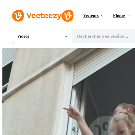
Vecteurs
Photos
Vidéos
Toutes Images
Photos
PNGs
PSDs
SVGs
Modèles
Vecteurs
Vidéos
Motion graphics
Images Éditoriales
Événements Éditoriaux