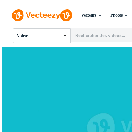
Vecteurs
Photos
Vidéos
Toutes Images
Photos
PNGs
PSDs
SVGs
Modèles
Vecteurs
Vidéos
Motion graphics
Images Éditoriales
Événements Éditoriaux