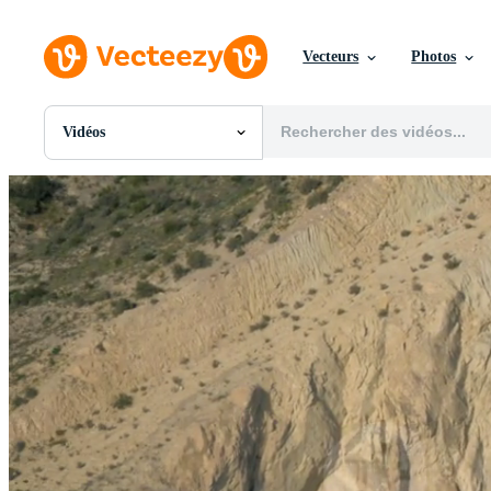
Vecteurs
Photos
Vidéos
Toutes Images
Photos
PNGs
PSDs
SVGs
Modèles
Vecteurs
Vidéos
Motion graphics
Images Éditoriales
Événements Éditoriaux