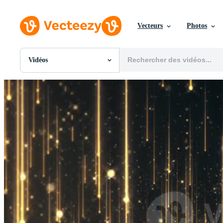
Vecteurs
Photos
Vidéos
Toutes Images
Photos
PNGs
PSDs
SVGs
Modèles
Vecteurs
Vidéos
Motion graphics
Images Éditoriales
Événements Éditoriaux