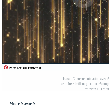
Partager sur Pinterest
abstrait Contexte animation avec éti
cette luxe brillant glamour récom
est plein HD et u
Mots-clés associés