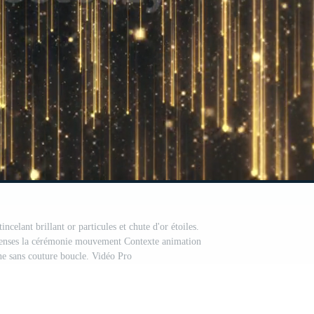
ncelant brillant or particules et chute d'or étoiles.
penses la cérémonie mouvement Contexte animation
ne sans couture boucle. Vidéo Pro