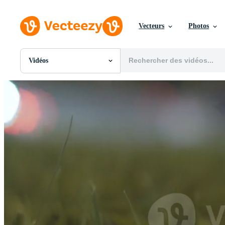
Vecteurs
Photos
Vidéos
Toutes Images
Photos
PNGs
PSDs
SVGs
Modèles
Vecteurs
Vidéos
Motion graphics
Images Éditoriales
Événements Éditoriaux