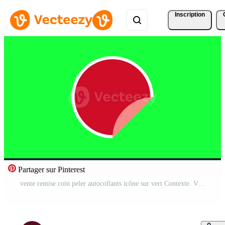
Inscription
Partager sur Pinterest
vente remise coin peler autocollants icône sur vert Contexte. Vidéo Gratuite