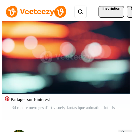
Inscription
Partager sur Pinterest
3d rendre ouvrages d'art visuels, fantastique animation futuriste avec lumières. concept dynamique et surréaliste vj boucle pour la musique vidéos, audio-visuel spectacle et performance, LED écrans et projection cartographie. Vidéo Gratuite