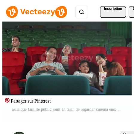
Inscription
Partager sur Pinterest
asiatique famille public jouit en train de regarder cinéma ensemble à film théâtres. enfant et Parents avoir intérieur divertissement mode de vie avec performance art montre, content et de bonne humeur avec pop corn et une sourire. Vidéo Pro