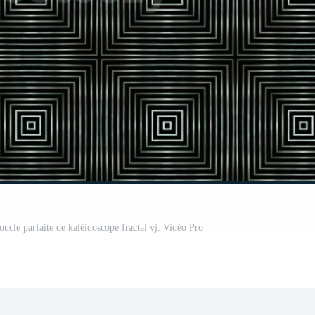
ucle parfaite de kaléidoscope fractal vj. Vidéo Pro