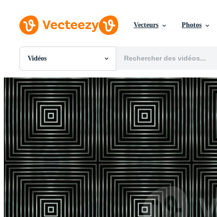
Vecteurs
Photos
Vidéos
Toutes Images
Photos
PNGs
PSDs
SVGs
Modèles
Vecteurs
Vidéos
Motion graphics
Images Éditoriales
Événements Éditoriaux