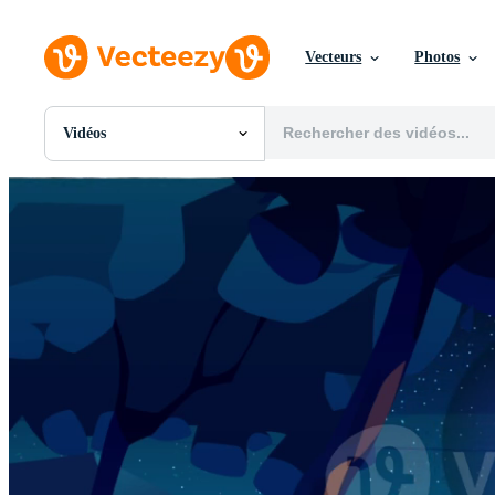
Vecteurs
Photos
Vidéos
Toutes Images
Photos
PNGs
PSDs
SVGs
Modèles
Vecteurs
Vidéos
Motion graphics
Images Éditoriales
Événements Éditoriaux