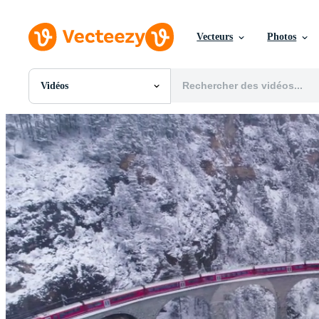
Vecteurs
Photos
Vidéos
Toutes Images
Photos
PNGs
PSDs
SVGs
Modèles
Vecteurs
Vidéos
Motion graphics
Images Éditoriales
Événements Éditoriaux