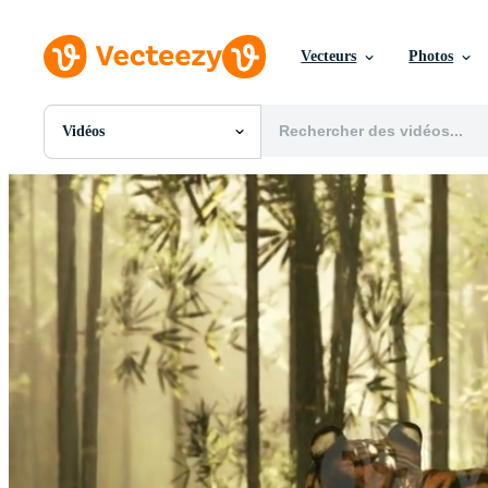
Vecteurs
Photos
Vidéos
Toutes Images
Photos
PNGs
PSDs
SVGs
Modèles
Vecteurs
Vidéos
Motion graphics
Images Éditoriales
Événements Éditoriaux