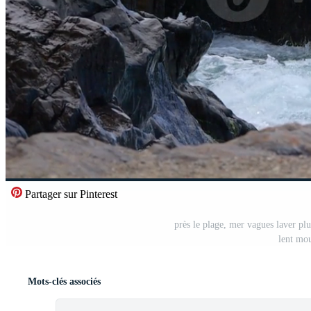
Partager sur Pinterest
près le plage, mer vagues laver plu
lent mo
Mots-clés associés