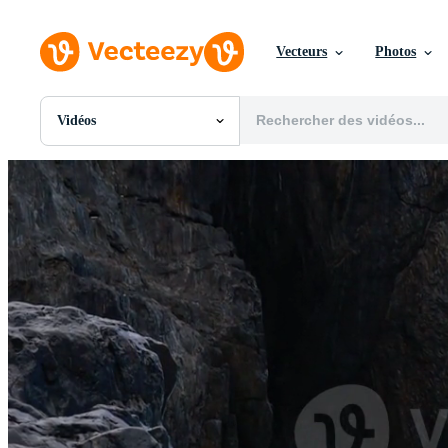
Vecteurs
Photos
Vidéos
Toutes Images
Photos
PNGs
PSDs
SVGs
Modèles
Vecteurs
Vidéos
Motion graphics
Images Éditoriales
Événements Éditoriaux