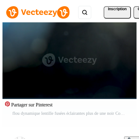
Inscription
Partager sur Pinterest
flou dynamique lentille fusées éclairantes plus de une noir Contexte dans studio Vidéo Pro