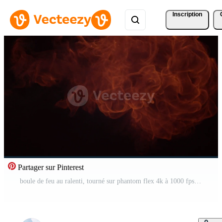
Inscription
Partager sur Pinterest
boule de feu au ralenti, tourné sur phantom flex 4k à 1000 fps Vidéo Pro