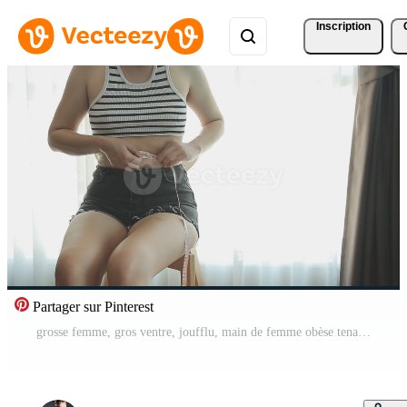
Inscription
Partager sur Pinterest
grosse femme, gros ventre, joufflu, main de femme obèse tenant la graisse du ventre excessive avec ruban à mesurer, concept de mode de vie de régime alimentaire femme Vidéo Gratuite