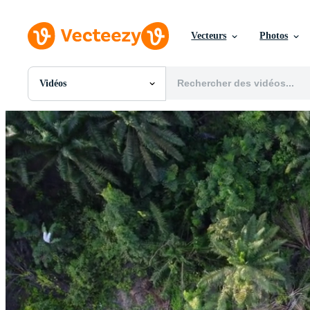
Vecteurs
Photos
Vidéos
Toutes Images
Photos
PNGs
PSDs
SVGs
Modèles
Vecteurs
Vidéos
Motion graphics
Images Éditoriales
Événements Éditoriaux