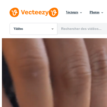
Vecteurs
Photos
Vidéos
Toutes Images
Photos
PNGs
PSDs
SVGs
Modèles
Vecteurs
Vidéos
Motion graphics
Images Éditoriales
Événements Éditoriaux