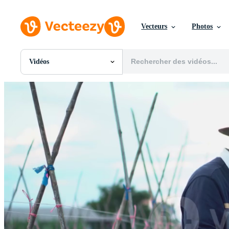
Vecteurs
Photos
Vidéos
Toutes Images
Photos
PNGs
PSDs
SVGs
Modèles
Vecteurs
Vidéos
Motion graphics
Images Éditoriales
Événements Éditoriaux