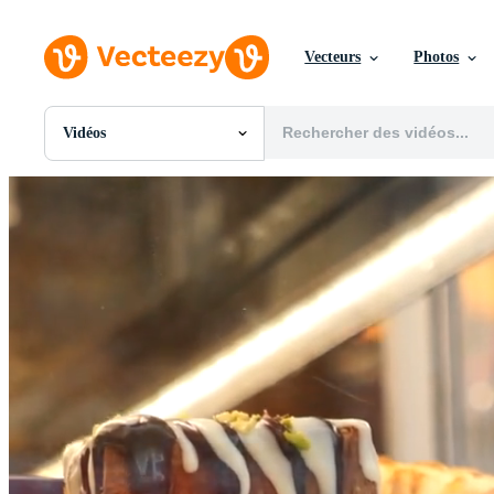
Vecteurs
Photos
Vidéos
Toutes Images
Photos
PNGs
PSDs
SVGs
Modèles
Vecteurs
Vidéos
Motion graphics
Images Éditoriales
Événements Éditoriaux