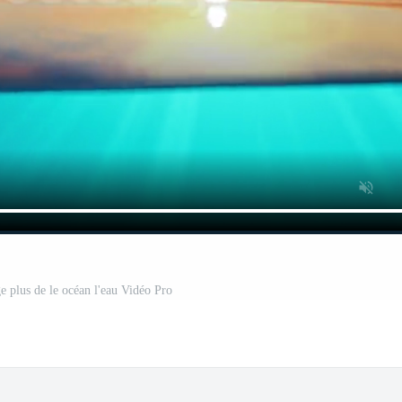
age plus de le océan l'eau Vidéo Pro