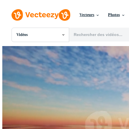
Vecteurs
Photos
Vidéos
Toutes Images
Photos
PNGs
PSDs
SVGs
Modèles
Vecteurs
Vidéos
Motion graphics
Images Éditoriales
Événements Éditoriaux