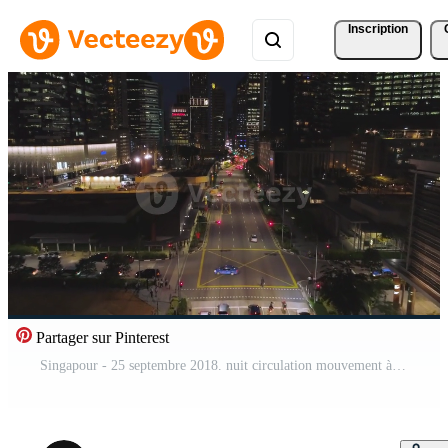
Inscription
Partager sur Pinterest
Singapour - 25 septembre 2018. nuit circulation mouvement à le centre de gros ville, aérien Urbain voir. tir. aérien vue de nuit route avec en mouvement voitures et magnifique bâtiments.