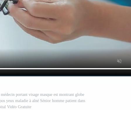
e médecin portant visage masque est montrant globe
opos yeux maladie à aîné Sénior homme patient dans
ital Vidéo Gratuite