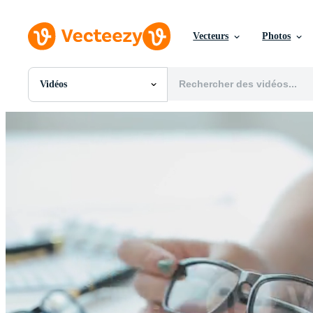
Vecteurs
Photos
Vidéos
Toutes Images
Photos
PNGs
PSDs
SVGs
Modèles
Vecteurs
Vidéos
Motion graphics
Images Éditoriales
Événements Éditoriaux