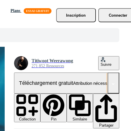
Plans
Inscription
Connecter
Titiwoot Weerawong
Suivre
271 852 Ressources
Téléchargement gratuit
Attribution nécessaire
Collection
Similaire
Pin
Partager