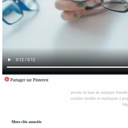
Partager sur Pinterest
proche en haut de asiatique femell
oculaire modèle et expliquant à pr
hôp
Mots-clés associés