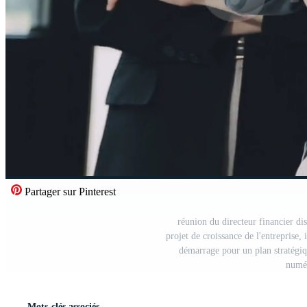
Partager sur Pinterest
réunion du directeur financier dis
projet de croissance de l'entreprise, 
démarrage pour un plan stratégiq
numér
Mots-clés associés