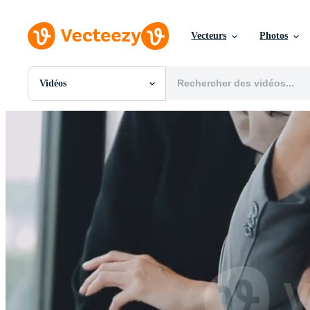
Vecteurs
Photos
Vidéos
Toutes Images
Photos
PNGs
PSDs
SVGs
Modèles
Vecteurs
Vidéos
Motion graphics
Images Éditoriales
Événements Éditoriaux