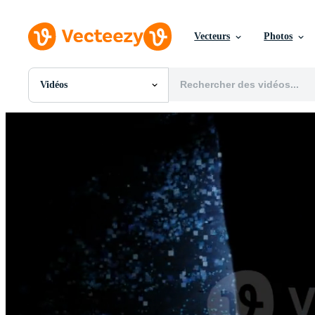
Vecteurs
Photos
Vidéos
Toutes Images
Photos
PNGs
PSDs
SVGs
Modèles
Vecteurs
Vidéos
Motion graphics
Images Éditoriales
Événements Éditoriaux