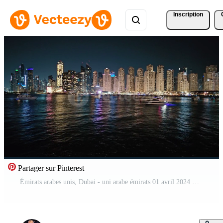
Inscription
Partager sur Pinterest
Émirats arabes unis, Dubai - uni arabe émirats 01 avril 2024 Dubai Marina paysage nocturne avec voiliers, de Dubaï ville lumières réfléchir sur le l'eau à nuit avec luxe yachts ancré dans le Marina.