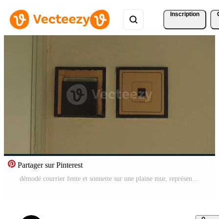
Inscription
Partager sur Pinterest
démodé courrier fente et sonnette sur une plaine mur, représentant ancien la communication méthodes. Vidéo Pro