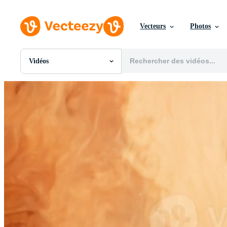
Vecteurs
Photos
Vidéos
Toutes Images
Photos
PNGs
PSDs
SVGs
Modèles
Vecteurs
Vidéos
Motion graphics
Images Éditoriales
Événements Éditoriaux