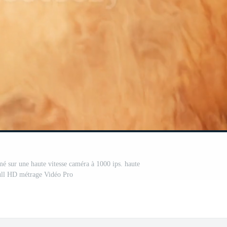
lmé sur une haute vitesse caméra à 1000 ips. haute
ull HD métrage Vidéo Pro